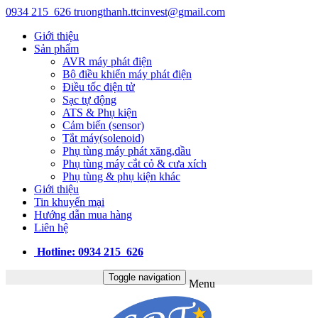
0934 215 626
truongthanh.ttcinvest@gmail.com
Giới thiệu
Sản phẩm
AVR máy phát điện
Bộ điều khiển máy phát điện
Điều tốc điện tử
Sạc tự động
ATS & Phụ kiện
Cảm biến (sensor)
Tắt máy(solenoid)
Phụ tùng máy phát xăng,dầu
Phụ tùng máy cắt cỏ & cưa xích
Phụ tùng & phụ kiện khác
Giới thiệu
Tin khuyến mại
Hướng dẫn mua hàng
Liên hệ
Hotline: 0934 215 626
Toggle navigation
Menu