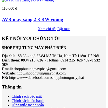
110,000 đ
AVR máy xăng 2-3 KW vuông
Xem chi tiết
Đặt mua
KẾT NỐI VỚI CHÚNG TÔI
SHOP PHỤ TÙNG MÁY PHÁT ĐIỆN
Địa chỉ:
Số 33 - ngõ 32/84 Mễ Trì Hạ, Nam Từ Liêm, Hà Nội
Điện thoại: 0934 215 626
- Hotline:
0934 215 626 / 0978 532
589
Email:
shopphutungmayphat@gmail.com
Website
:
http://shopphutungmayphat.com
FB:
https://www.facebook.com/shopphutungmayphat
Thông tin
Chính sách bảo mật
Chính sách bảo hành
Hình thức thanh toán