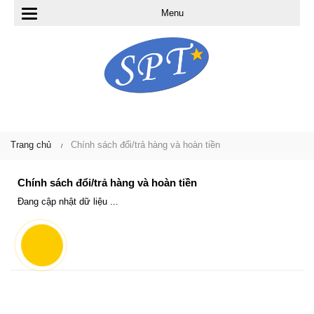
Menu
T
o
g
g
l
e
Trang chủ
Chính sách đổi/trả hàng và hoàn tiền
n
Chính sách đổi/trả hàng và hoàn tiền
a
Đang cập nhật dữ liệu ...
v
i
g
a
t