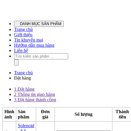
DANH MỤC SẢN PHẨM
Trang chủ
Giới thiệu
Tin khuyến mại
Hướng dẫn mua hàng
Liên hệ
Trang chủ
Đặt hàng
1
Đặt hàng
2
Thông tin giao hàng
3
Đặt hàng thành công
Hình
Sản
Đơn
Thành
Số lượng
ảnh
phẩm
giá
tiền
Solenoid
- SA-