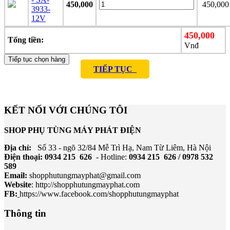
450,000
450,000
3933-
12V
450,000
Tổng tiền:
Vnđ
Tiếp tục chọn hàng
TIẾP TỤC
KẾT NỐI VỚI CHÚNG TÔI
SHOP PHỤ TÙNG MÁY PHÁT ĐIỆN
Địa chỉ:
Số 33 - ngõ 32/84 Mễ Trì Hạ, Nam Từ Liêm, Hà Nội
Điện thoại: 0934 215 626
- Hotline:
0934 215 626 / 0978 532
589
Email:
shopphutungmayphat@gmail.com
Website
:
http://shopphutungmayphat.com
FB:
https://www.facebook.com/shopphutungmayphat
Thông tin