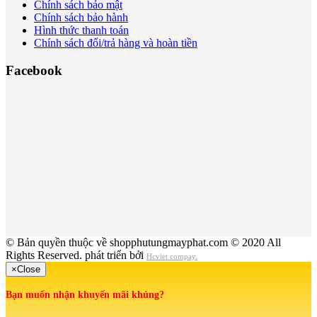
Chính sách bảo mật
Chính sách bảo hành
Hình thức thanh toán
Chính sách đổi/trả hàng và hoàn tiền
Facebook
© Bản quyền thuộc về shopphutungmayphat.com © 2020 All
Rights Reserved. phát triển bởi
Hcviet compay.
×
Close
Bạn muốn nhận khuyến mãi khủng?