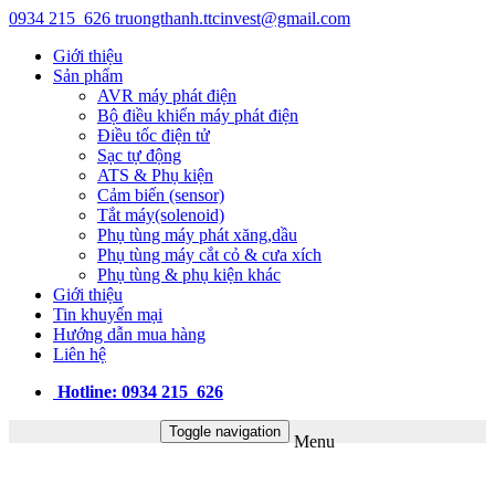
0934 215 626
truongthanh.ttcinvest@gmail.com
Giới thiệu
Sản phẩm
AVR máy phát điện
Bộ điều khiển máy phát điện
Điều tốc điện tử
Sạc tự động
ATS & Phụ kiện
Cảm biến (sensor)
Tắt máy(solenoid)
Phụ tùng máy phát xăng,dầu
Phụ tùng máy cắt cỏ & cưa xích
Phụ tùng & phụ kiện khác
Giới thiệu
Tin khuyến mại
Hướng dẫn mua hàng
Liên hệ
Hotline: 0934 215 626
Toggle navigation
Menu