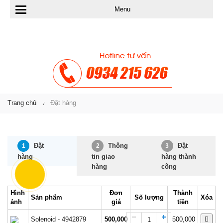
Menu
T
o
g
g
l
e
Trang chủ
Đặt hàng
n
a
Đặt
Thông
Đặt
1
2
3
v
hàng
tin giao
hàng thành
hàng
công
i
g
Hình
Đơn
Thành
Sản phẩm
Số lượng
Xóa
ảnh
giá
tiền
a
Solenoid - 4942879
500,000
500,000
t