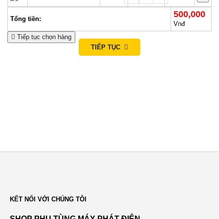
500,000
i
Tổng tiền:
Vnđ
o
Tiếp tục chọn hàng
TIẾP TỤC
n
KẾT NỐI VỚI CHÚNG TÔI
SHOP PHỤ TÙNG MÁY PHÁT ĐIỆN