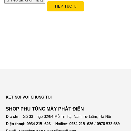
Tiếp tục chọn hàng
TIẾP TỤC
i
o
n
KẾT NỐI VỚI CHÚNG TÔI
SHOP PHỤ TÙNG MÁY PHÁT ĐIỆN
Địa chỉ:
Số 33 - ngõ 32/84 Mễ Trì Hạ, Nam Từ Liêm, Hà Nội
Điện thoại: 0934 215 626
- Hotline:
0934 215 626 / 0978 532 589