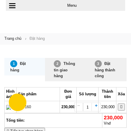
Menu
T
o
g
Trang chủ
Đặt hàng
g
l
e
Đặt
Thông
Đặt
1
2
3
n
hàng
tin giao
hàng thành
hàng
công
a
v
Hình
Đơn
Thành
Sản phẩm
Số lượng
Xóa
ảnh
giá
tiền
i
GB-160
230,000
230,000
g
230,000
Tổng tiền:
a
Vnđ
t