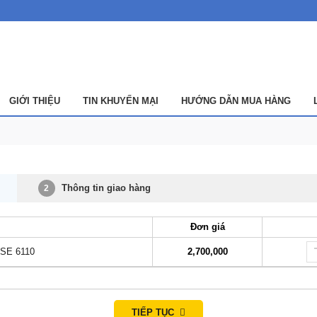
GIỚI THIỆU
TIN KHUYẾN MẠI
HƯỚNG DẪN MUA HÀNG
Thông tin giao hàng
2
Đơn giá
 DSE 6110
2,700,000
TIẾP TỤC