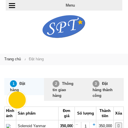
Menu
T
o
g
g
l
e
Trang chủ
Đặt hàng
n
a
Đặt
Thông
Đặt
1
2
3
v
hàng
tin giao
hàng thành
hàng
công
i
g
Hình
Đơn
Thành
Sản phẩm
Số lượng
Xóa
ảnh
giá
tiền
a
Solenoid Yanmar
350,000
350,000
t