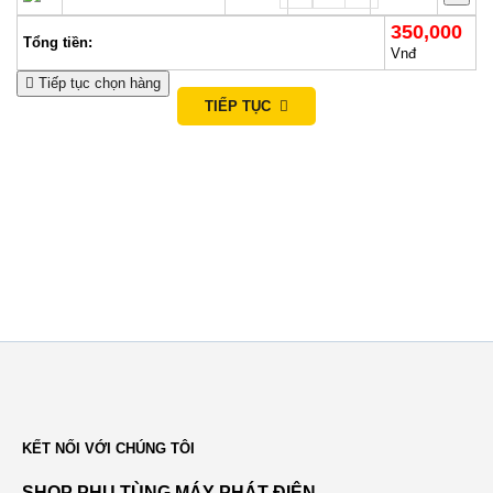
350,000
i
Tổng tiền:
Vnđ
o
Tiếp tục chọn hàng
TIẾP TỤC
n
KẾT NỐI VỚI CHÚNG TÔI
SHOP PHỤ TÙNG MÁY PHÁT ĐIỆN