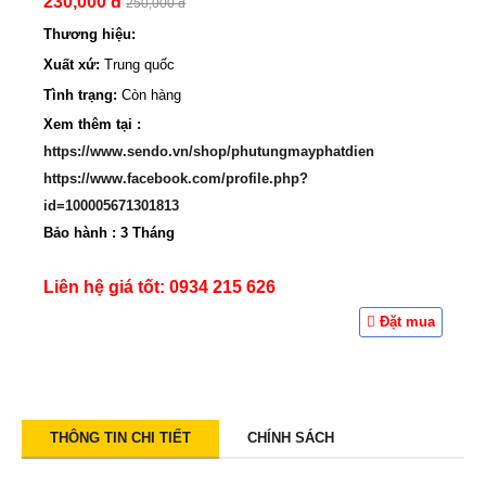
230,000 đ
250,000 đ
Thương hiệu:
i
Xuất xứ:
Trung quốc
o
Tình trạng:
Còn hàng
n
Xem thêm tại :
https://www.sendo.vn/shop/phutungmayphatdien
https://www.facebook.com/profile.php?
id=100005671301813
Bảo hành : 3 Tháng
Liên hệ giá tốt: 0934 215 626
Đặt mua
THÔNG TIN CHI TIẾT
CHÍNH SÁCH