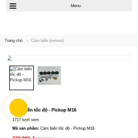
Menu
T
o
g
Trang chủ
Cảm biến (sensor)
g
l
e
n
a
v
i
Cảm biến tốc độ - Pickup M16
g
1717 lượt xem
a
Mã sản phẩm:
Cảm biến tốc độ - Pickup M16
t