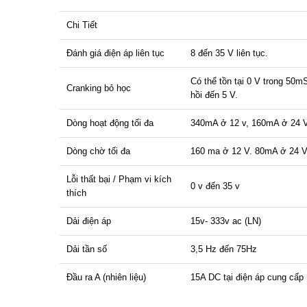
Chi Tiết
Đánh giá điện áp liên tục
8 đến 35 V liên tục.
Có thể tồn tại 0 V trong 50m
Cranking bỏ học
hồi đến 5 V.
Dòng hoạt động tối đa
340mA ở 12 v, 160mA ở 24 
Dòng chờ tối đa
160 ma ở 12 V. 80mA ở 24 
Lỗi thất bại / Phạm vi kích
0 v đến 35 v
thích
Dải điện áp
15v- 333v ​​ac (LN)
Dải tần số
3,5 Hz đến 75Hz
Đầu ra A (nhiên liệu)
15A DC tại điện áp cung cấp