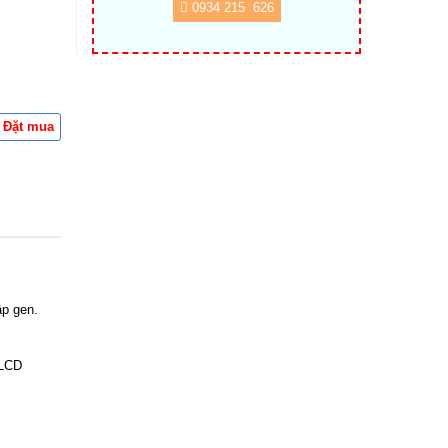
0934 215 626
Đặt mua
ập gen.
 LCD