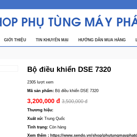
GIỚI THIỆU
TIN KHUYẾN MẠI
HƯỚNG DẪN MUA HÀNG
Bộ điều khiển DSE 7320
2305 lượt xem
Mã sản phẩm:
Bộ điều khiển DSE 7320
3,200,000 đ
3,500,000 đ
Thương hiệu:
Xuất xứ:
Trung Quốc
Tình trạng:
Còn hàng
Xem thêm :
https://www.sendo.vn/shop/phutungmayphatd