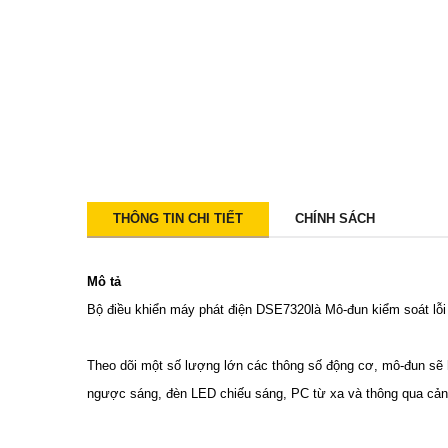
THÔNG TIN CHI TIẾT
CHÍNH SÁCH
Mô tả
Bộ điều khiển máy phát điện DSE7320là Mô-đun kiểm soát lỗi t
Theo dõi một số lượng lớn các thông số động cơ, mô-đun sẽ h
ngược sáng, đèn LED chiếu sáng, PC từ xa và thông qua cả