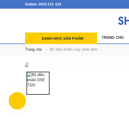
Hotline: 0934 215 626
TRANG CHỦ
DANH MỤC SẢN PHẨM
Trang chủ
Bộ điều khiển máy phát điện