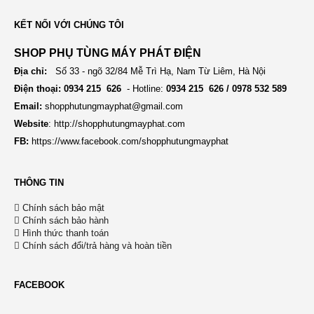
a
i
KẾT NỐI VỚI CHÚNG TÔI
v
o
SHOP PHỤ TÙNG MÁY PHÁT ĐIỆN
i
Địa chỉ:
Số 33 - ngõ 32/84 Mễ Trì Hạ, Nam Từ Liêm, Hà Nội
n
g
Điện thoại: 0934 215 626
- Hotline:
0934 215 626 / 0978 532 589
Email:
shopphutungmayphat@gmail.com
a
Website
:
http://shopphutungmayphat.com
t
FB:
https://www.facebook.com/shopphutungmayphat
i
o
THÔNG TIN
n
Chính sách bảo mật
Chính sách bảo hành
Hình thức thanh toán
Chính sách đổi/trả hàng và hoàn tiền
FACEBOOK