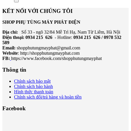
KẾT NỐI VỚI CHÚNG TÔI
SHOP PHỤ TÙNG MÁY PHÁT ĐIỆN
Địa chỉ:
Số 33 - ngõ 32/84 Mễ Trì Hạ, Nam Từ Liêm, Hà Nội
Điện thoại: 0934 215 626
- Hotline:
0934 215 626 / 0978 532
589
Email:
shopphutungmayphat@gmail.com
Website
:
http://shopphutungmayphat.com
FB:
https://www.facebook.com/shopphutungmayphat
Thông tin
Chính sách bảo mật
Chính sách bảo hành
Hình thức thanh toán
Chính sách đổi/trả hàng và hoàn tiền
Facebook