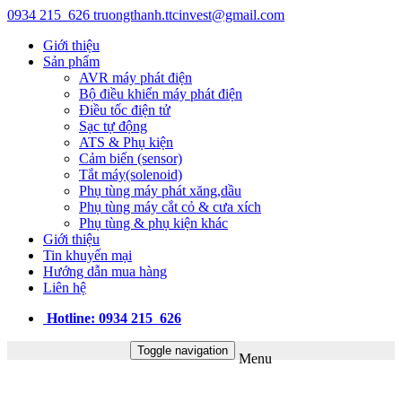
0934 215 626
truongthanh.ttcinvest@gmail.com
Giới thiệu
Sản phẩm
AVR máy phát điện
Bộ điều khiển máy phát điện
Điều tốc điện tử
Sạc tự động
ATS & Phụ kiện
Cảm biến (sensor)
Tắt máy(solenoid)
Phụ tùng máy phát xăng,dầu
Phụ tùng máy cắt cỏ & cưa xích
Phụ tùng & phụ kiện khác
Giới thiệu
Tin khuyến mại
Hướng dẫn mua hàng
Liên hệ
Hotline: 0934 215 626
Toggle navigation
Menu