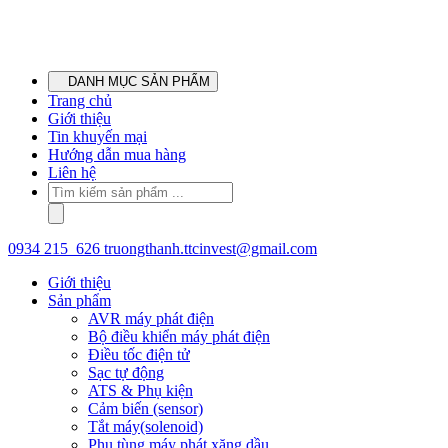
DANH MỤC SẢN PHẨM
Trang chủ
Giới thiệu
Tin khuyến mại
Hướng dẫn mua hàng
Liên hệ
0934 215 626
truongthanh.ttcinvest@gmail.com
Giới thiệu
Sản phẩm
AVR máy phát điện
Bộ điều khiển máy phát điện
Điều tốc điện tử
Sạc tự động
ATS & Phụ kiện
Cảm biến (sensor)
Tắt máy(solenoid)
Phụ tùng máy phát xăng,dầu