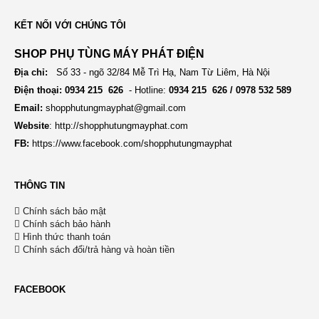
a
i
KẾT NỐI VỚI CHÚNG TÔI
v
o
SHOP PHỤ TÙNG MÁY PHÁT ĐIỆN
i
Địa chỉ:
Số 33 - ngõ 32/84 Mễ Trì Hạ, Nam Từ Liêm, Hà Nội
n
g
Điện thoại: 0934 215 626
- Hotline:
0934 215 626 / 0978 532 589
Email:
shopphutungmayphat@gmail.com
a
Website
:
http://shopphutungmayphat.com
t
FB:
https://www.facebook.com/shopphutungmayphat
i
o
THÔNG TIN
n
Chính sách bảo mật
Chính sách bảo hành
Hình thức thanh toán
Chính sách đổi/trả hàng và hoàn tiền
FACEBOOK